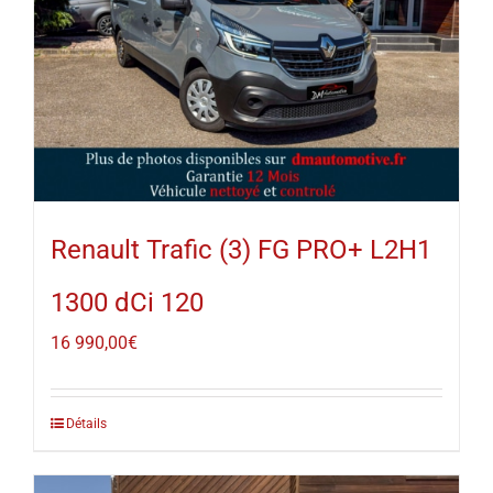
Renault Trafic (3) FG PRO+ L2H1
1300 dCi 120
16 990,00
€
Détails