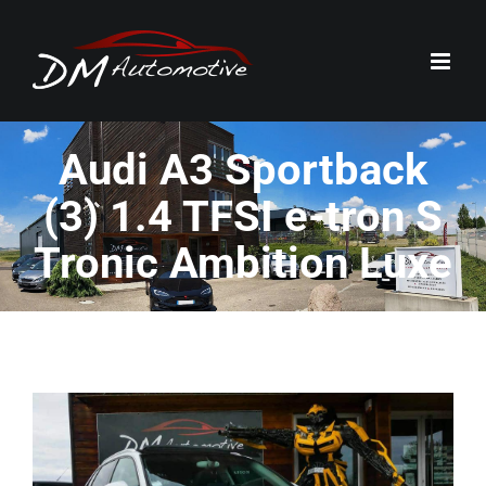
Passer
au
contenu
Audi A3 Sportback
(3) 1.4 TFSI e-tron S
Tronic Ambition Luxe