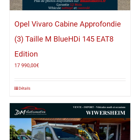
Opel Vivaro Cabine Approfondie
(3) Taille M BlueHDi 145 EAT8
Edition
17 990,00
€
Détails