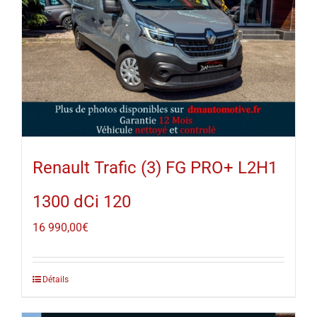
Renault Trafic (3) FG PRO+ L2H1
1300 dCi 120
16 990,00
€
Détails