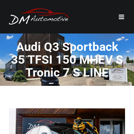
Passer
au
contenu
Audi Q3 Sportback
35 TFSI 150 MHEV S
Tronic 7 S LINE