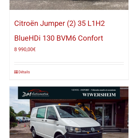
Citroën Jumper (2) 35 L1H2
BlueHDi 130 BVM6 Confort
8 990,00
€
Détails