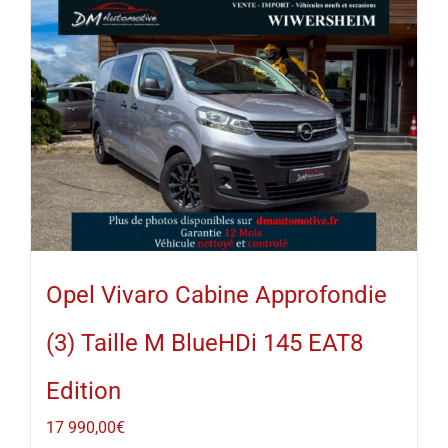
Opel Vivaro Cabine Approfondie
(3) Taille M BlueHDi 145 EAT8
Edition
17 990,00
€