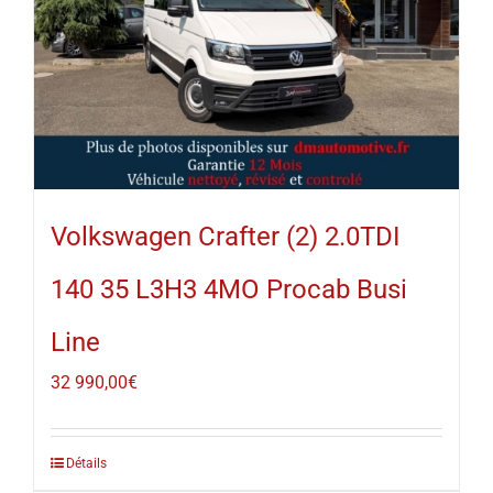
Volkswagen Crafter (2) 2.0TDI
140 35 L3H3 4MO Procab Busi
Line
32 990,00
€
Détails