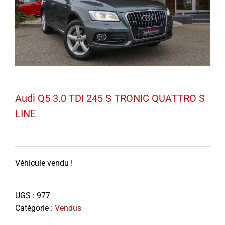
Audi Q5 3.0 TDI 245 S TRONIC QUATTRO S
LINE
Véhicule vendu !
UGS :
977
Catégorie :
Vendus