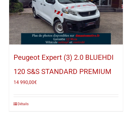
Peugeot Expert (3) 2.0 BLUEHDI
120 S&S STANDARD PREMIUM
14 990,00
€
Détails