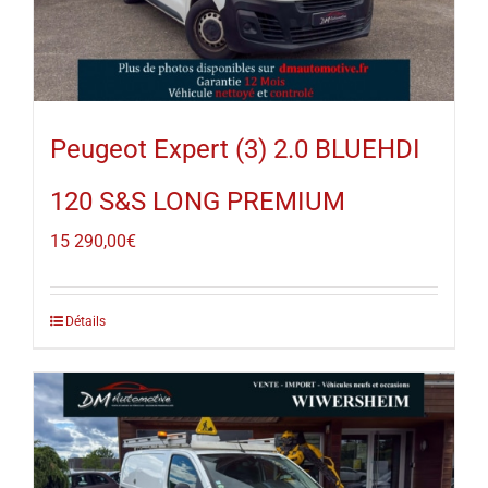
Peugeot Expert (3) 2.0 BLUEHDI
120 S&S LONG PREMIUM
15 290,00
€
Détails