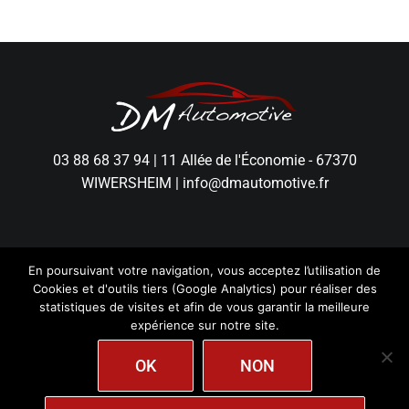
03 88 68 37 94
|
11 Allée de l'Économie - 67370
WIWERSHEIM
|
info@dmautomotive.fr
En poursuivant votre navigation, vous acceptez l’utilisation de
Cookies et d'outils tiers (Google Analytics) pour réaliser des
statistiques de visites et afin de vous garantir la meilleure
expérience sur notre site.
DM Automotive - Tous droits réservés.
Mentions
Légales
|
Politique de Confidentialité
|
Création
wiwacom
OK
NON