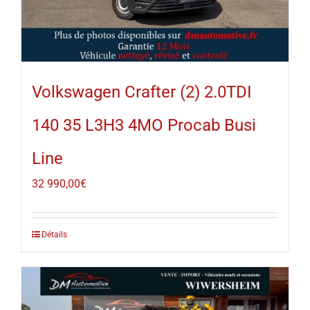
Volkswagen Crafter (2) 2.0TDI
140 35 L3H3 4MO Procab Busi
Line
32 990,00
€
Détails