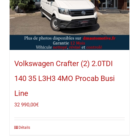
Volkswagen Crafter (2) 2.0TDI
140 35 L3H3 4MO Procab Busi
Line
32 990,00
€
Détails