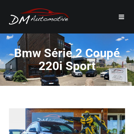
Passer
au
contenu
Bmw Série 2 Coupé
220i Sport