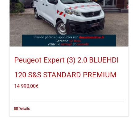
Peugeot Expert (3) 2.0 BLUEHDI
120 S&S STANDARD PREMIUM
14 990,00
€
Détails