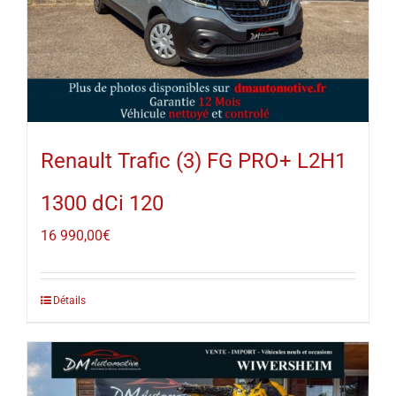
Renault Trafic (3) FG PRO+ L2H1
1300 dCi 120
16 990,00
€
Détails