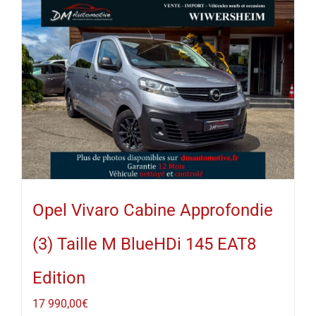
Opel Vivaro Cabine Approfondie
(3) Taille M BlueHDi 145 EAT8
Edition
17 990,00
€