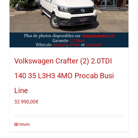
Volkswagen Crafter (2) 2.0TDI
140 35 L3H3 4MO Procab Busi
Line
32 990,00
€
Détails