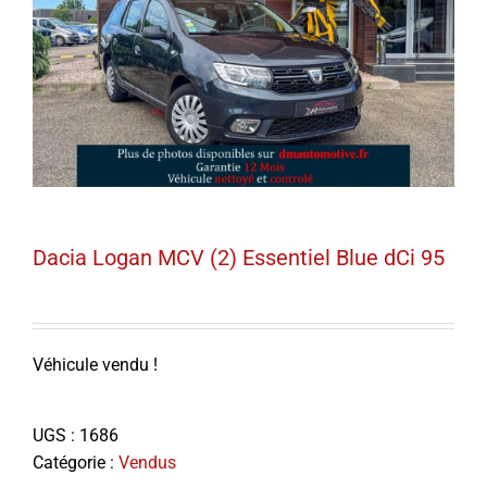
Dacia Logan MCV (2) Essentiel Blue dCi 95
Véhicule vendu !
UGS :
1686
Catégorie :
Vendus