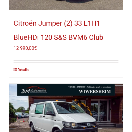
Citroën Jumper (2) 33 L1H1
BlueHDi 120 S&S BVM6 Club
12 990,00
€
Détails