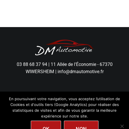
03 88 68 37 94
|
11 Allée de l'Économie - 67370
WIWERSHEIM
|
info@dmautomotive.fr
En poursuivant votre navigation, vous acceptez l’utilisation de
Cookies et d'outils tiers (Google Analytics) pour réaliser des
statistiques de visites et afin de vous garantir la meilleure
expérience sur notre site.
DM Automotive - Tous droits réservés.
Mentions
Légales
|
Politique de Confidentialité
|
Création
wiwacom
OK
NON