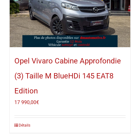
Opel Vivaro Cabine Approfondie
(3) Taille M BlueHDi 145 EAT8
Edition
17 990,00
€
Détails