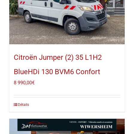
Citroën Jumper (2) 35 L1H2
BlueHDi 130 BVM6 Confort
8 990,00
€
Détails