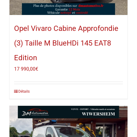
Opel Vivaro Cabine Approfondie
(3) Taille M BlueHDi 145 EAT8
Edition
17 990,00
€
Détails