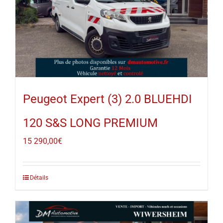
Peugeot Expert (3) 2.0 BLUEHDI
120 S&S LONG PREMIUM
15 290,00
€
Détails