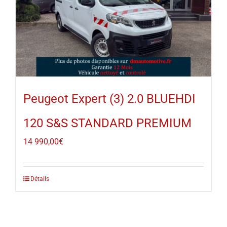
Peugeot Expert (3) 2.0 BLUEHDI
120 S&S STANDARD PREMIUM
14 990,00
€
Détails