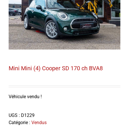
Mini Mini (4) Cooper SD 170 ch BVA8
Véhicule vendu !
UGS :
D1229
Catégorie :
Vendus