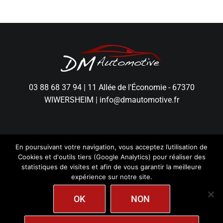
03 88 68 37 94
|
11 Allée de l'Économie - 67370
WIWERSHEIM
|
info@dmautomotive.fr
En poursuivant votre navigation, vous acceptez l’utilisation de
Cookies et d'outils tiers (Google Analytics) pour réaliser des
statistiques de visites et afin de vous garantir la meilleure
expérience sur notre site.
DM Automotive - Tous droits réservés.
Mentions
OK
NON
Légales
|
Politique de Confidentialité
|
Création
wiwacom