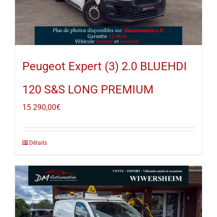
Peugeot Expert (3) 2.0 BLUEHDI
120 S&S LONG PREMIUM
15 290,00
€
Détails