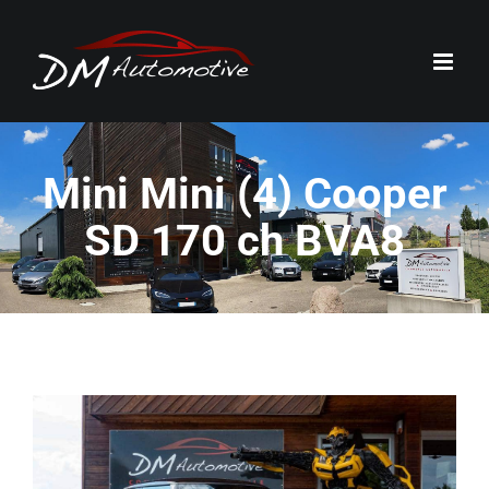
Passer
au
contenu
Mini Mini (4) Cooper
SD 170 ch BVA8