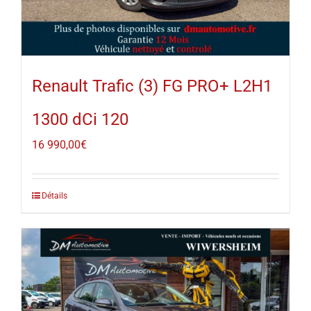
Renault Trafic (3) FG PRO+ L2H1
1300 dCi 120
16 990,00
€
Détails