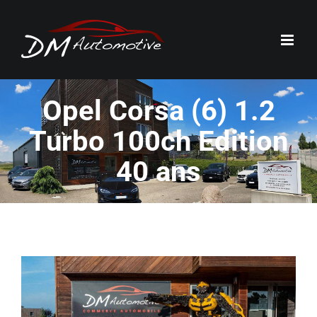
Passer
au
contenu
Opel Corsa (6) 1.2
Turbo 100ch Edition
40 ans