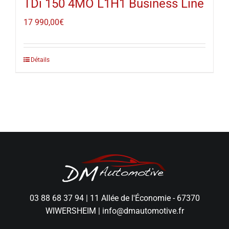
TDi 150 4MO L1H1 Business Line
17 990,00
€
Détails
03 88 68 37 94
|
11 Allée de l'Économie - 67370
WIWERSHEIM
|
info@dmautomotive.fr