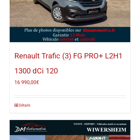
Renault Trafic (3) FG PRO+ L2H1
1300 dCi 120
16 990,00
€
Détails