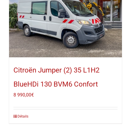
Citroën Jumper (2) 35 L1H2
BlueHDi 130 BVM6 Confort
8 990,00
€
Détails