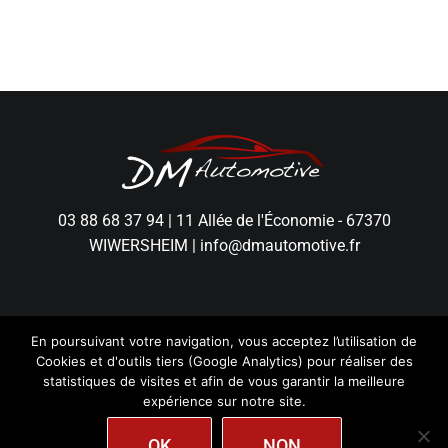
03 88 68 37 94
|
11 Allée de l'Économie - 67370
WIWERSHEIM
|
info@dmautomotive.fr
En poursuivant votre navigation, vous acceptez l’utilisation de
Cookies et d'outils tiers (Google Analytics) pour réaliser des
statistiques de visites et afin de vous garantir la meilleure
expérience sur notre site.
DM Automotive - Tous droits réservés.
Mentions
Légales
|
Politique de Confidentialité
|
Création
wiwacom
OK
NON