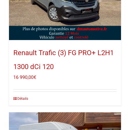
Renault Trafic (3) FG PRO+ L2H1
1300 dCi 120
16 990,00
€
Détails