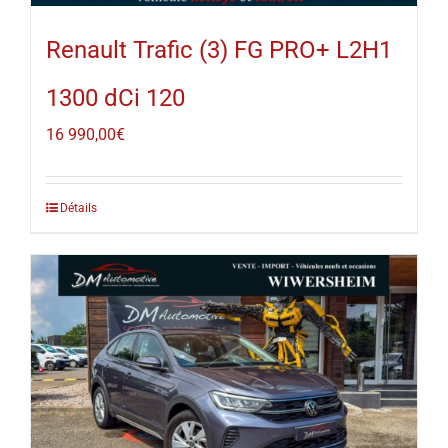
Renault Trafic (3) FG PRO+ L2H1
1300 dCi 120
16 990,00
€
Détails