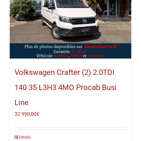
Volkswagen Crafter (2) 2.0TDI
140 35 L3H3 4MO Procab Busi
Line
32 990,00
€
Détails