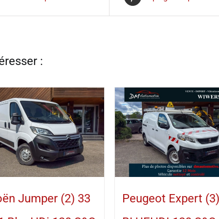
oën Jumper (2) 33
Peugeot Expert (3)