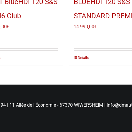
1 BlueHDi 120 S&S
BLUEHDI 120 S&S
6 Club
STANDARD PREM
,00
€
14 990,00
€
s
Détails
 94
|
11 Allée de l'Économie - 67370 WIWERSHEIM
|
info@dmaut