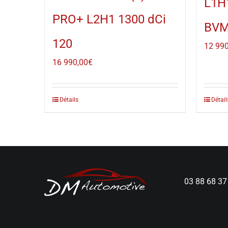
L1H
PRO+ L2H1 1300 dCi
BVM
120
12 990
16 990,00
€
Détails
Détail
03 88 68 37