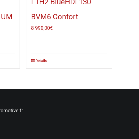
L1H2 BlueHDi 130
IUM
BVM6 Confort
8 990,00
€
Détails
omotive.fr