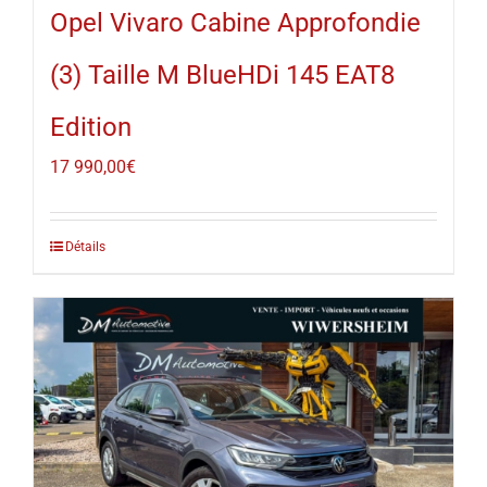
Opel Vivaro Cabine Approfondie
(3) Taille M BlueHDi 145 EAT8
Edition
17 990,00
€
Détails