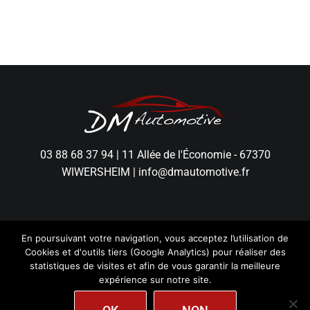
03 88 68 37 94
|
11 Allée de l'Économie - 67370
WIWERSHEIM
|
info@dmautomotive.fr
En poursuivant votre navigation, vous acceptez l’utilisation de
Cookies et d'outils tiers (Google Analytics) pour réaliser des
statistiques de visites et afin de vous garantir la meilleure
expérience sur notre site.
DM Automotive - Tous droits réservés.
Mentions
Légales
|
Politique de Confidentialité
|
Création
wiwacom