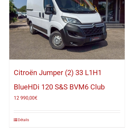
Citroën Jumper (2) 33 L1H1
BlueHDi 120 S&S BVM6 Club
12 990,00
€
Détails