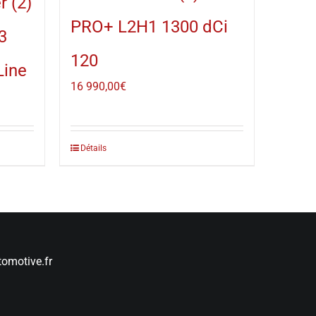
r (2)
PRO+ L2H1 1300 dCi
3
120
Line
16 990,00
€
Détails
omotive.fr