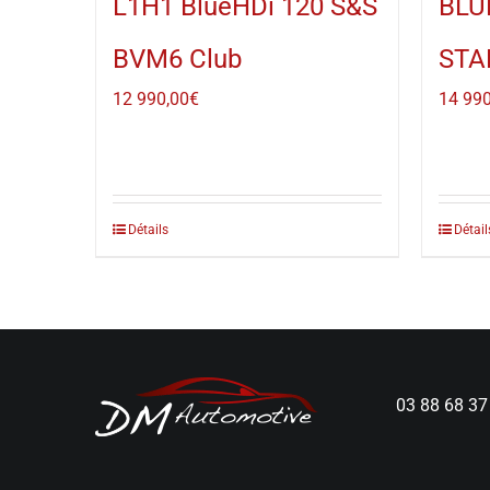
L1H1 BlueHDi 120 S&S
BLU
BVM6 Club
STA
12 990,00
€
14 990
Détails
Détail
03 88 68 37