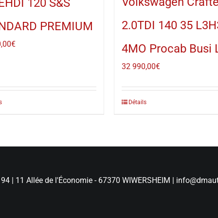
Volkswagen Crafte
EHDI 120 S&S
2.0TDI 140 35 L3H
NDARD PREMIUM
,00
€
4MO Procab Busi 
32 990,00
€
s
Détails
 94
|
11 Allée de l'Économie - 67370 WIWERSHEIM
|
info@dmaut