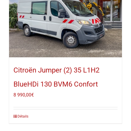
Citroën Jumper (2) 35 L1H2
BlueHDi 130 BVM6 Confort
8 990,00
€
Détails