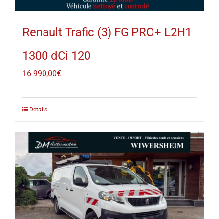
Renault Trafic (3) FG PRO+ L2H1
1300 dCi 120
16 990,00
€
Détails