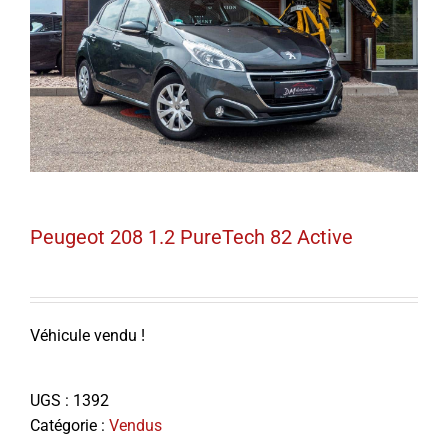
Peugeot 208 1.2 PureTech 82 Active
Véhicule vendu !
UGS :
1392
Catégorie :
Vendus