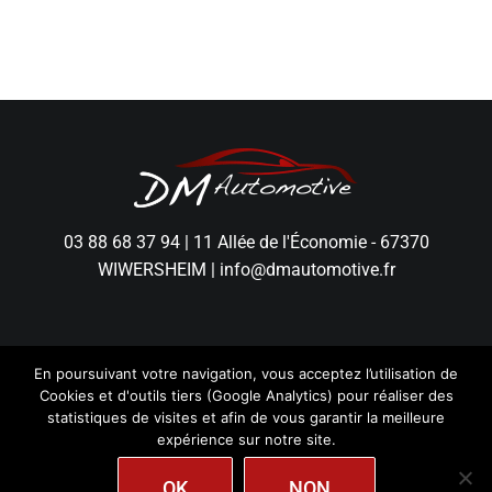
03 88 68 37 94
|
11 Allée de l'Économie - 67370
WIWERSHEIM
|
info@dmautomotive.fr
En poursuivant votre navigation, vous acceptez l’utilisation de
Cookies et d'outils tiers (Google Analytics) pour réaliser des
statistiques de visites et afin de vous garantir la meilleure
expérience sur notre site.
DM Automotive - Tous droits réservés.
Mentions
Légales
|
Politique de Confidentialité
|
Création
wiwacom
OK
NON