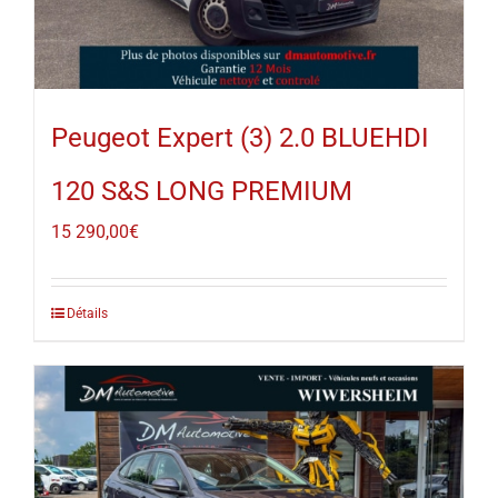
Peugeot Expert (3) 2.0 BLUEHDI
120 S&S LONG PREMIUM
15 290,00
€
Détails