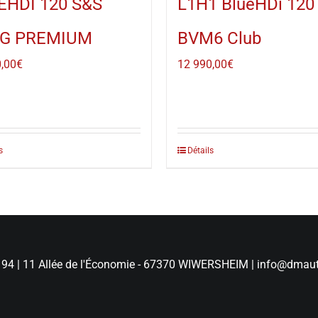
EHDI 120 S&S
L1H1 BlueHDi 120
G PREMIUM
BVM6 Club
,00
€
12 990,00
€
s
Détails
 94
|
11 Allée de l'Économie - 67370 WIWERSHEIM
|
info@dmaut