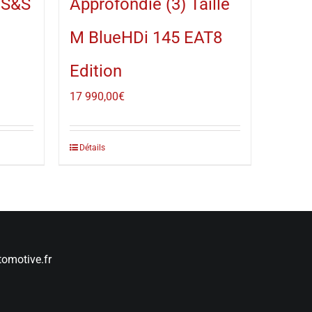
 S&S
Approfondie (3) Taille
M BlueHDi 145 EAT8
Edition
17 990,00
€
Détails
omotive.fr