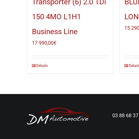
Transporter (6) 2.0 TDi
BLU
150 4MO L1H1
LON
15 290
Business Line
17 990,00
€
Détails
Détail
03 88 68 37