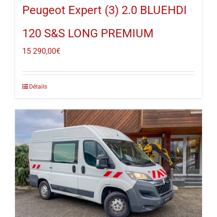
Peugeot Expert (3) 2.0 BLUEHDI
120 S&S LONG PREMIUM
15 290,00
€
Détails