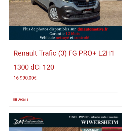
Renault Trafic (3) FG PRO+ L2H1
1300 dCi 120
16 990,00
€
Détails