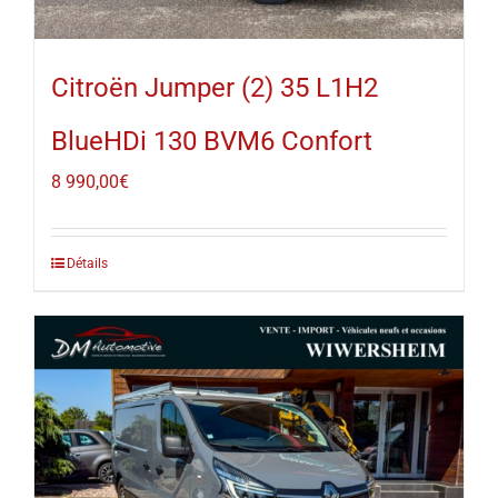
Citroën Jumper (2) 35 L1H2
BlueHDi 130 BVM6 Confort
8 990,00
€
Détails