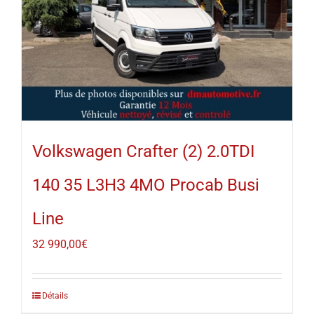
Volkswagen Crafter (2) 2.0TDI
140 35 L3H3 4MO Procab Busi
Line
32 990,00
€
Détails