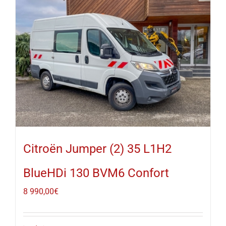
Citroën Jumper (2) 35 L1H2
BlueHDi 130 BVM6 Confort
8 990,00
€