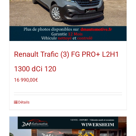
Renault Trafic (3) FG PRO+ L2H1
1300 dCi 120
16 990,00
€
Détails