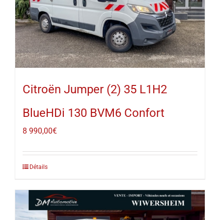
Citroën Jumper (2) 35 L1H2
BlueHDi 130 BVM6 Confort
8 990,00
€
Détails