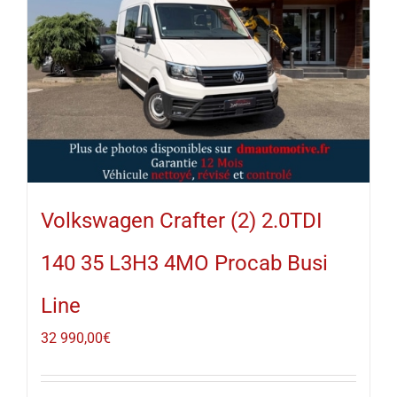
Volkswagen Crafter (2) 2.0TDI
140 35 L3H3 4MO Procab Busi
Line
32 990,00
€