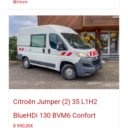
Détails
Citroën Jumper (2) 35 L1H2
BlueHDi 130 BVM6 Confort
8 990,00
€