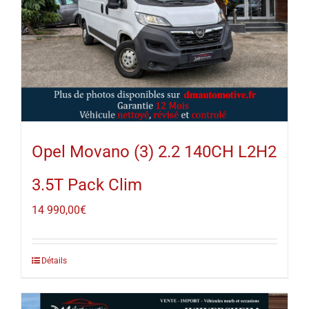
Opel Movano (3) 2.2 140CH L2H2
3.5T Pack Clim
14 990,00
€
Détails