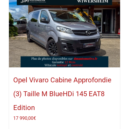
Opel Vivaro Cabine Approfondie
(3) Taille M BlueHDi 145 EAT8
Edition
17 990,00
€