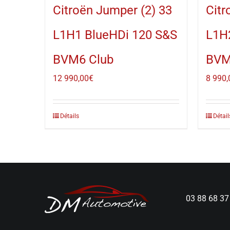
Citroën Jumper (2) 33
Citr
L1H1 BlueHDi 120 S&S
L1H
BVM6 Club
BVM
12 990,00
€
8 990,
Détails
Détail
03 88 68 37