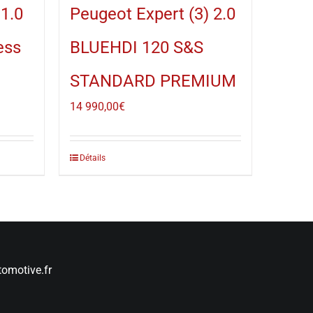
1.0
Peugeot Expert (3) 2.0
ess
BLUEHDI 120 S&S
STANDARD PREMIUM
14 990,00
€
Détails
omotive.fr