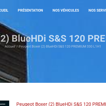
CUEIL
PRÉSENTATION
NOS VÉHICULES
NOS SERV
(2) BlueHDi S&S 120 P
Accueil
Peugeot Boxer (2) BlueHDi S&S 120 PREMIUM 330 L1H1
Peugeot Boxer (2) BlueHDi S&S 120 PRE