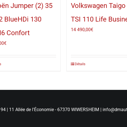
oën Jumper (2) 35
Volkswagen Taigo 
2 BlueHDi 130
TSI 110 Life Busin
14 490,00
€
6 Confort
00
€
s
Détails
 94
|
11 Allée de l'Économie - 67370 WIWERSHEIM
|
info@dmaut