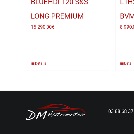
BLUEHDI 120 S&S
L1H
LONG PREMIUM
BVM
15 290,00
€
8 990,
Détails
Détail
03 88 68 37