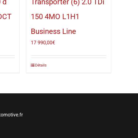
 d
Transporter (6) 2.0 TDi
-DCT
150 4MO L1H1
Business Line
17 990,00
€
Détails
omotive.fr