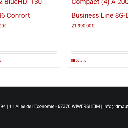
2 BlueHDi 130
Compact (4) A 200
6 Confort
Business Line 8G
00
€
21 990,00
€
s
Détails
 94
|
11 Allée de l'Économie - 67370 WIWERSHEIM
|
info@dmaut