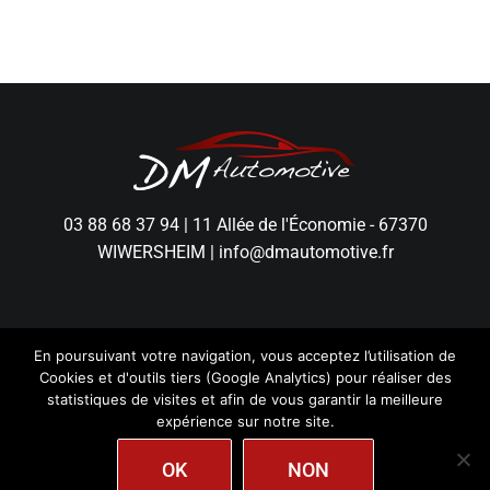
03 88 68 37 94
|
11 Allée de l'Économie - 67370
WIWERSHEIM
|
info@dmautomotive.fr
En poursuivant votre navigation, vous acceptez l’utilisation de
Cookies et d'outils tiers (Google Analytics) pour réaliser des
statistiques de visites et afin de vous garantir la meilleure
expérience sur notre site.
DM Automotive - Tous droits réservés.
Mentions
Légales
|
Politique de Confidentialité
|
Création
wiwacom
OK
NON