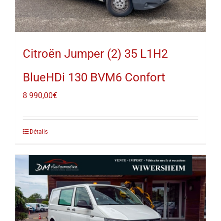
Citroën Jumper (2) 35 L1H2
BlueHDi 130 BVM6 Confort
8 990,00
€
Détails