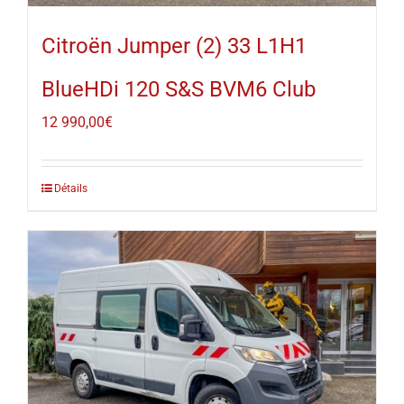
Citroën Jumper (2) 33 L1H1
BlueHDi 120 S&S BVM6 Club
12 990,00
€
Détails