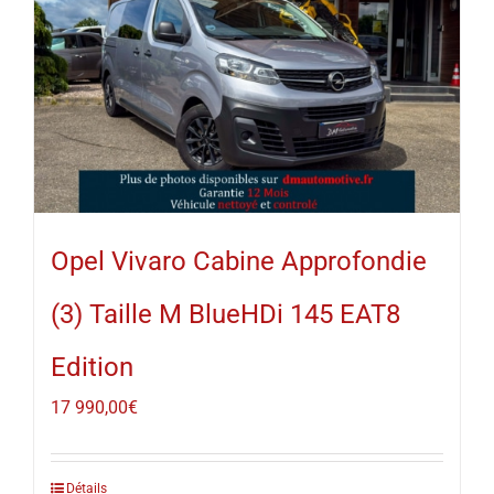
Opel Vivaro Cabine Approfondie
(3) Taille M BlueHDi 145 EAT8
Edition
17 990,00
€
Détails