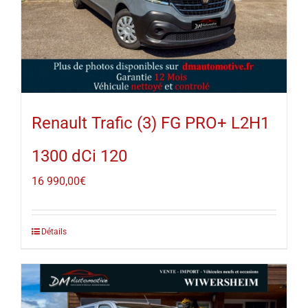
Renault Trafic (3) FG PRO+ L2H1
1300 dCi 120
16 990,00
€
Détails