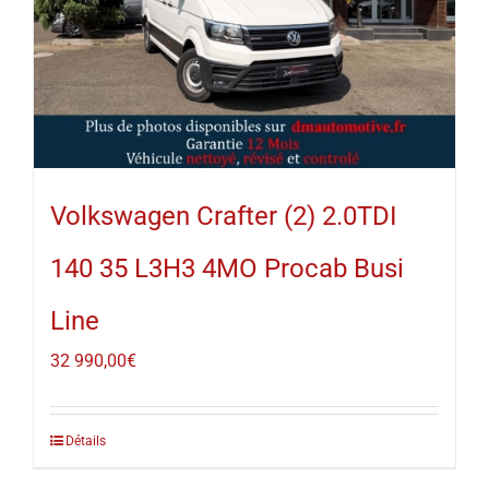
Volkswagen Crafter (2) 2.0TDI
140 35 L3H3 4MO Procab Busi
Line
32 990,00
€
Détails