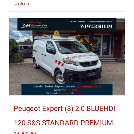
Détails
Peugeot Expert (3) 2.0 BLUEHDI
120 S&S STANDARD PREMIUM
14 990,00
€