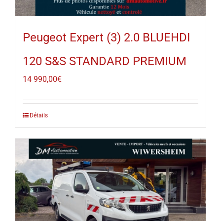
Peugeot Expert (3) 2.0 BLUEHDI
120 S&S STANDARD PREMIUM
14 990,00
€
Détails