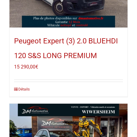
Peugeot Expert (3) 2.0 BLUEHDI
120 S&S LONG PREMIUM
15 290,00
€
Détails