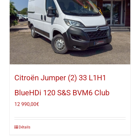
Citroën Jumper (2) 33 L1H1
BlueHDi 120 S&S BVM6 Club
12 990,00
€
Détails