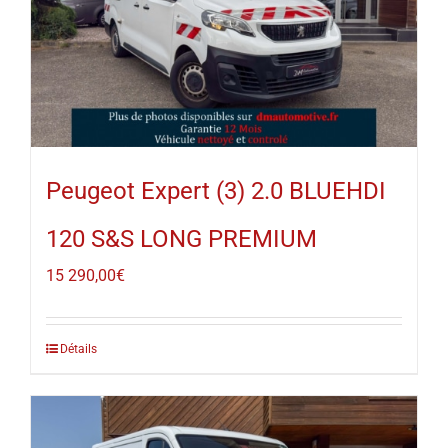
Peugeot Expert (3) 2.0 BLUEHDI
120 S&S LONG PREMIUM
15 290,00
€
Détails