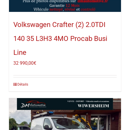
Volkswagen Crafter (2) 2.0TDI
140 35 L3H3 4MO Procab Busi
Line
32 990,00
€
Détails