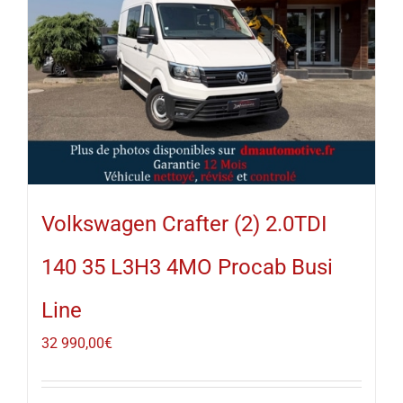
Volkswagen Crafter (2) 2.0TDI
140 35 L3H3 4MO Procab Busi
Line
32 990,00
€