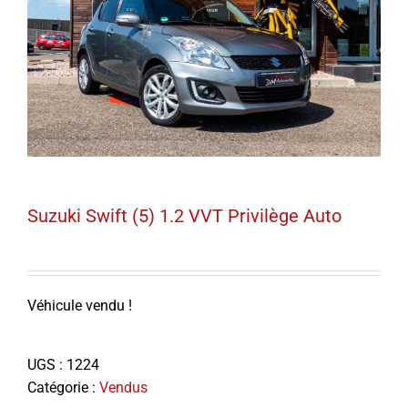
Suzuki Swift (5) 1.2 VVT Privilège Auto
Véhicule vendu !
UGS :
1224
Catégorie :
Vendus