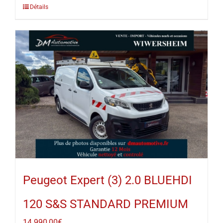
Détails
Peugeot Expert (3) 2.0 BLUEHDI
120 S&S STANDARD PREMIUM
14 990,00
€