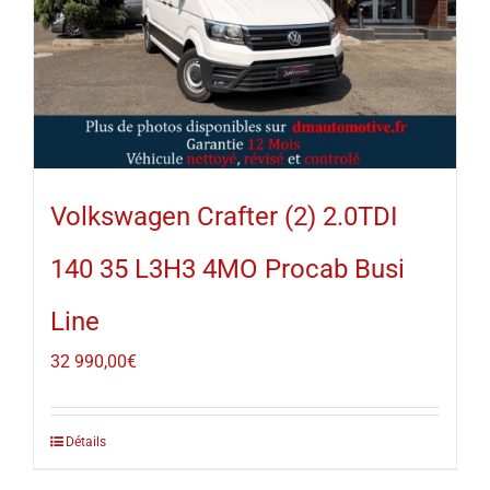
Volkswagen Crafter (2) 2.0TDI
140 35 L3H3 4MO Procab Busi
Line
32 990,00
€
Détails