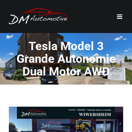
Passer
au
contenu
Tesla Model 3
Grande Autonomie
Dual Motor AWD