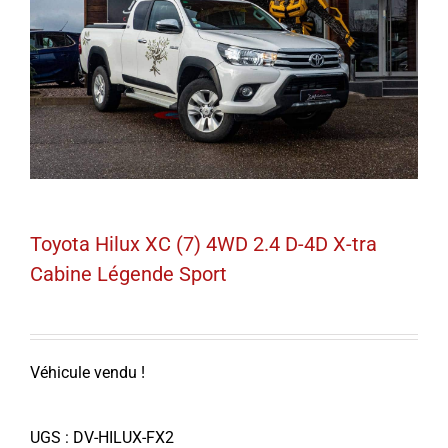
Toyota Hilux XC (7) 4WD 2.4 D-4D X-tra
Cabine Légende Sport
Véhicule vendu !
UGS :
DV-HILUX-FX2