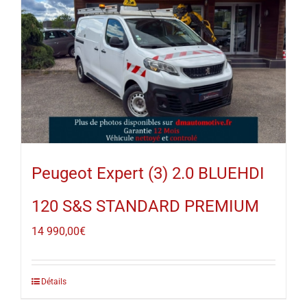
Peugeot Expert (3) 2.0 BLUEHDI
120 S&S STANDARD PREMIUM
14 990,00
€
Détails