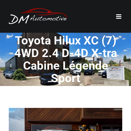
Passer
au
contenu
Toyota Hilux XC (7)
4WD 2.4 D-4D X-tra
Cabine Légende
Sport