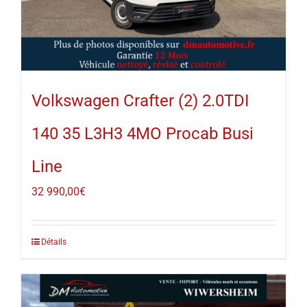
Volkswagen Crafter (2) 2.0TDI
140 35 L3H3 4MO Procab Busi
Line
32 990,00
€
Détails