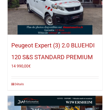
Peugeot Expert (3) 2.0 BLUEHDI
120 S&S STANDARD PREMIUM
14 990,00
€
Détails