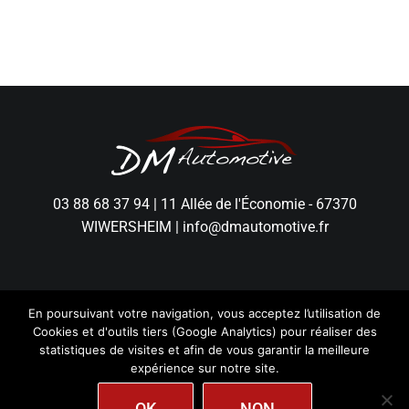
03 88 68 37 94
|
11 Allée de l'Économie - 67370
WIWERSHEIM
|
info@dmautomotive.fr
En poursuivant votre navigation, vous acceptez l’utilisation de
Cookies et d'outils tiers (Google Analytics) pour réaliser des
statistiques de visites et afin de vous garantir la meilleure
expérience sur notre site.
DM Automotive - Tous droits réservés.
Mentions
OK
NON
Légales
|
Politique de Confidentialité
|
Création
wiwacom