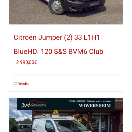
Citroën Jumper (2) 33 L1H1
BlueHDi 120 S&S BVM6 Club
12 990,00
€
Détails