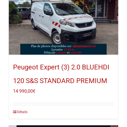
Peugeot Expert (3) 2.0 BLUEHDI
120 S&S STANDARD PREMIUM
14 990,00
€
Détails