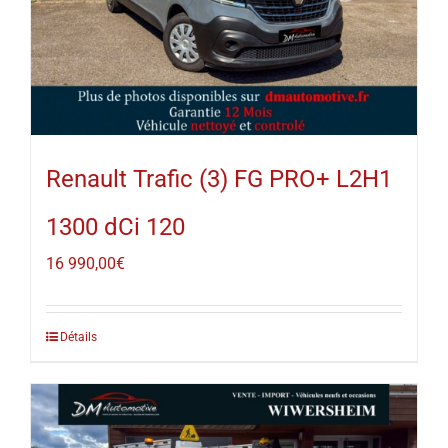
Renault Trafic (3) FG PRO+ L2H1
1300 dCi 120
16 990,00
€
Détails