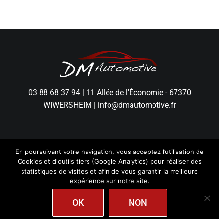
03 88 68 37 94
|
11 Allée de l'Économie - 67370
WIWERSHEIM
|
info@dmautomotive.fr
En poursuivant votre navigation, vous acceptez l’utilisation de
Cookies et d'outils tiers (Google Analytics) pour réaliser des
statistiques de visites et afin de vous garantir la meilleure
expérience sur notre site.
DM Automotive - Tous droits réservés.
Mentions
Légales
|
Politique de Confidentialité
|
Création
wiwacom
OK
NON