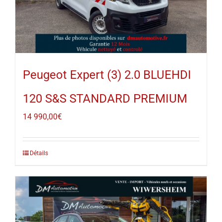
Peugeot Expert (3) 2.0 BLUEHDI
120 S&S STANDARD PREMIUM
14 990,00
€
Détails