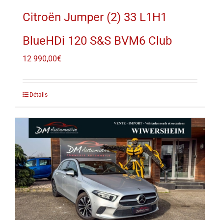
Citroën Jumper (2) 33 L1H1
BlueHDi 120 S&S BVM6 Club
12 990,00
€
Détails