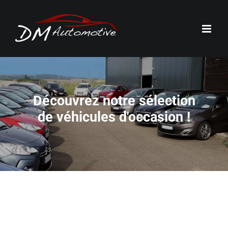
Passer
au
contenu
Découvrez notre sélection
de véhicules d'occasion !