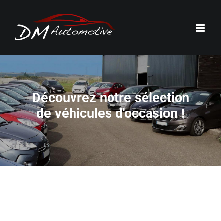
Passer
au
contenu
Découvrez notre sélection
de véhicules d'occasion !