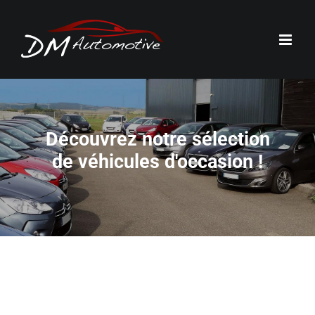
Passer
au
contenu
Découvrez notre sélection
de véhicules d'occasion !