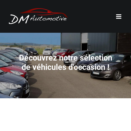
Passer
au
contenu
Découvrez notre sélection
de véhicules d'occasion !