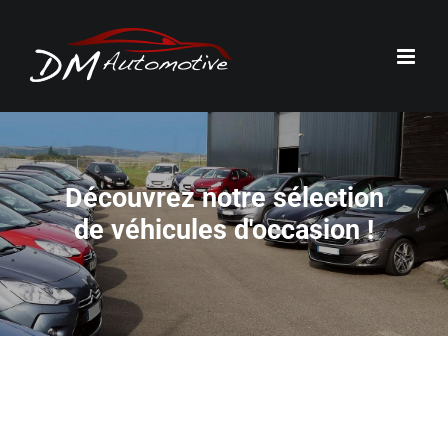
Passer
au
contenu
Découvrez notre sélection
de véhicules d'occasion !