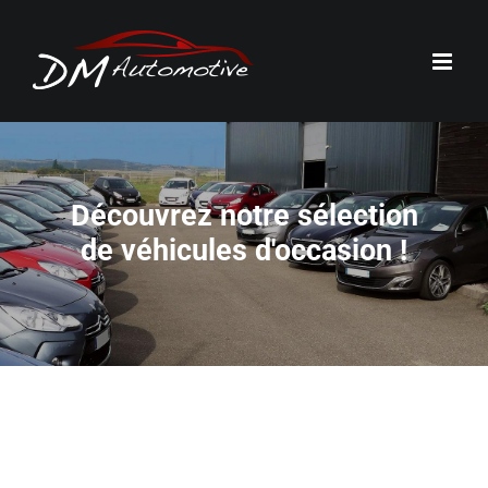
Passer
au
contenu
Découvrez notre sélection
de véhicules d'occasion !