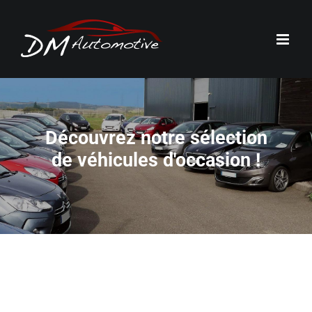
Passer
au
contenu
Découvrez notre sélection
de véhicules d'occasion !