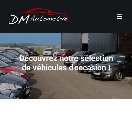
Passer
au
contenu
Découvrez notre sélection
de véhicules d'occasion !