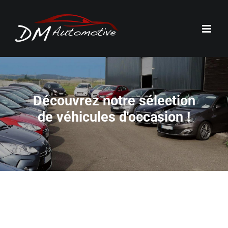
Passer
au
contenu
Découvrez notre sélection
de véhicules d'occasion !